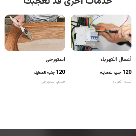
خدمات أخرى قد تعجبك
أعمال الكهرباء
استورجى
120
120
جنيه للمعاينة
جنيه للمعاينة
قسم:
كهرباء
قسم:
استورجى