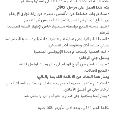
مادة عالية الجودة تمتاز عن مادة الكُلة فى لمعتها وصلابتها
يتم هذا العمل على مراحل كالآتي :
• ستة درجات مختلفة من الألماس ، تتدرج من إزالة فوارق الإرتفاع
بين الواح الرخام ثم التسوية ثم إزالة الخدوش ثم التنعيم.
• يليها مرحلة تلميع بواسطة مسحوق خاص لإظهار اللمعة الطبيعية
للرخام.
• المرحلة النهائية وهي عبارة عن عملية إعادة بلورة سطح الرخام مما
يضفي صلابة أكثر ومقاومة أكبر للخدش.
• تتم العملية بإستخدام مادة الإيبوكسى المتميزة
يشمل جلي الرخام:
• ملء الفواصل بين ألواح الرخام في حال وجود فواصل فارغة.
• تلميع النعلات.
يمتاز هذا النظام عن الأنظمة القديمة بالتالي:
• استخدام مكائن صغيرة الحجم وخفيفة الوزن يمكن بواسطتها جلي
الرخام حتى في أضيق الأماكن.
• يمتاز أيضا بإمكانية جلي الدرج و الحواف و الزوايا بشكل تام.
تكلفة المتر
، وحد ادنى للأوردر 500 جنيه
150ج