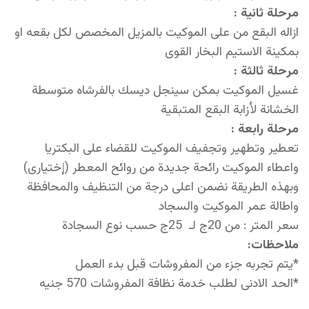
مرحلة ثانية :
ازاله البقع من على الموكيت بالمزيل المخصص لكل بقعه او
بمكينة الاستيم البخار القوى
مرحلة ثالثة :
غسيل الموكيت بمكن سينجل ديسك بالفرشاه متوسطة
الخشانة لأزابة البقع المتبقية
مرحلة رابعة :
تعطير وتطهير وتجفيف الموكيت للقضاء على البكتريا
واعطاء الموكيت رائحة جديدة من روائح المعطر (إختيارى)
وبهذه الطريقة نضمن اعلى درجة من التنظيف والمحافظة
واطالة عمر الموكيت والسجاد
سعر المتر : من 20ج لـ 25ج حسب نوع السجادة
ملاحظات:
*يتم تجربه جزء من المفروشات قبل بدء العمل
*الحد الادنى لطلب خدمة نظافة المفروشات
570
جنيه